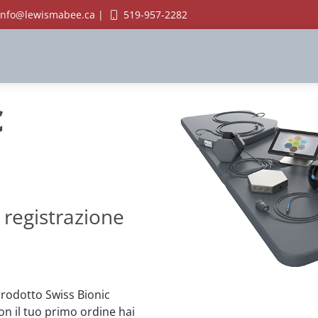
info@lewismabee.ca |
519-957-2282
c
 registrazione
prodotto Swiss Bionic
con il tuo primo ordine hai