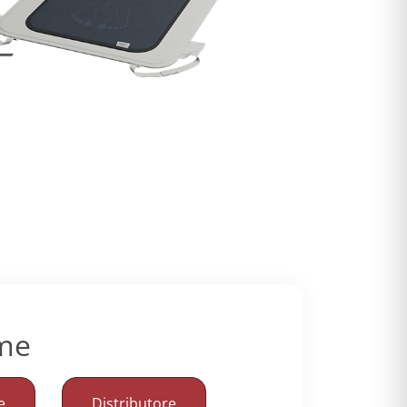
ome
e
Distributore