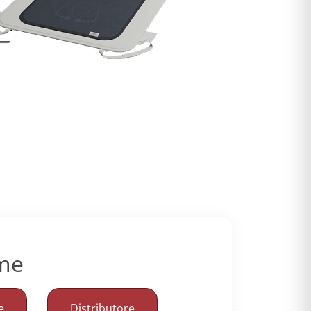
ome
e
Distributore