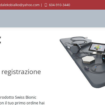
dalekobialko@yahoo.com |
604-910-3440
c
 registrazione
prodotto Swiss Bionic
con il tuo primo ordine hai