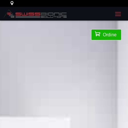

Ordine