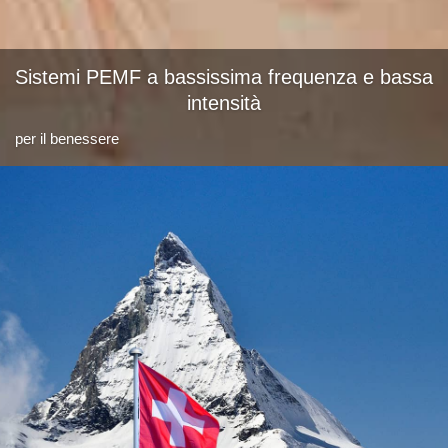
Sistemi PEMF a bassissima frequenza e bassa
Sistemi PEMF a bassissima frequenza e bassa
intensità
intensità
per il benessere
per il benessere